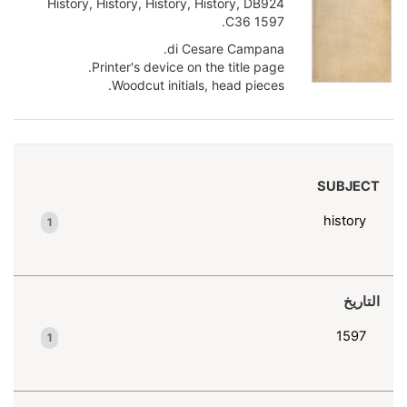
History, History, History, History, DB924
.C36 1597
di Cesare Campana.
Printer's device on the title page.
Woodcut initials, head pieces.
Italic type.
First edition of Campana's "Historical
Compendium of...
Show more
SUBJECT
history
1
التاريخ
1597
1