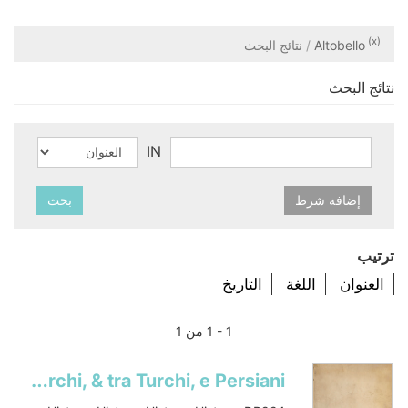
(x)
Altobello
نتائج البحث
نتائج البحث
IN
إضافة شرط
بحث
ترتيب
العنوان
اللغة
التاريخ
1 - 1 من 1
Compendio historico, delle guerre ultimamente successe tra Christiani & Turchi, & tra Turchi, e Persiani: nel quale particolarmente si descrivono quelle fatte in Ungheria & Transilvania, fino al presente anno M D XCVII : dove per più facilità de' lettori si è posta in disegno essa Ungheria & Transilvania, con tutte sue provincie, città, fortezze, monti, laghi, & fiumi, il tutto situato a suo luogo, come si può vedere per la scala delle miglia italiane, che in essa figura si contiene : con un somario dell' origine de' Turchi, vite di tutti i prencipi di casa Ottomana : & un' arbore, nel quale si contengono tutti gli imperatori di detta casaCompendio historico, delle gverre vltimamente successe tra Christiani, & Turchi, & tra Turchi, e Persiani