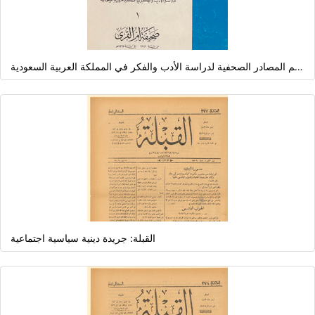
معجم المصادر الصحفية لدراسة الأدب والفكر في المملكة العربية السعوديةBibliography of Saudi writings in periodicals and journals
القبلة: جريدة دينية سياسية اجتماعية