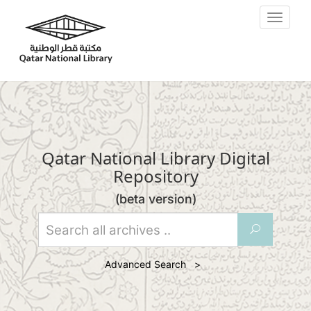
Skip to main content
Toggle
navigat
Qatar National Library Digital
Repository
(beta version)
U
Advanced Search >