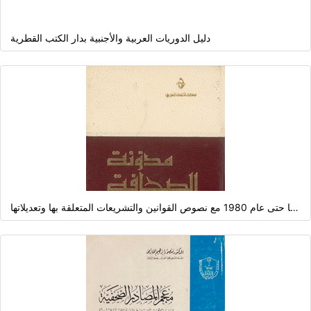
دليل الدوريات العربية والأجنبية بدار الكتب القطرية
مدونة الصحافة العربية: سجل شامل للصحف (الدوريات) العربية منذ نشأتها حتى عام 1980 مع نصوص القوانين والتشريعات المتعلقة بها وتعديلاتها