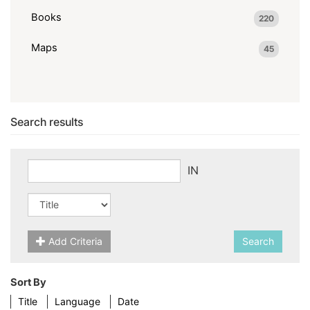
Books
220
Maps
45
Search results
IN
Add Criteria
Search
Sort By
Title
Language
Date