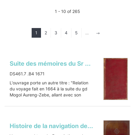
1 - 10 of 265
1
2
3
4
5
…
$
Suite des mémoires du Sr Bernier sur l'empire du grand Mogol dédiez au royRelation du voyage fait en 1664 à la suite du gd Mogol Aureng-Zebe, allant avec son armée, de Dehli, capitale de l'Hindoustan, à Lahor, de Lahor, à Bember, et de Bember au Royaume du Kachemire, que les Mogols appellent ordinairement le paradis terrestre
DS461.7 .B4 1671
L'ouvrage porte un autre titre : "Relation
du voyage fait en 1664 à la suite du gd
Mogol Aureng-Zebe, allant avec son
armée, de Dehli, capitale de...
Show more
Histoire de la navigation de Iean Hughes de Linschot Hollandois, aux Indes Orientales: contenant diverses descriptions des lieux iusques à present descouverts par les portugais, observations des coustumes & singularitez de delà, & autres declarations ; avec annotations de B. Paludanus ... sur la matiere des plantes & espiceries ; item quelques cartes geographiques, & autres figuresItinerario, voyage ofte schipvaert van Jan Huygen van Linschoten naer Oost ofte Portugaels Indien. FrenchGrand routier de mer