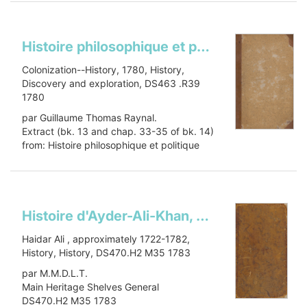
Show more
Histoire philosophique et politique des isles françoises dans les Indes occidentalesHistoire philosophique et politique des établissemens et du commerce des Européens dans les deux Indes. Selections
Colonization--History, 1780, History,
Discovery and exploration, DS463 .R39
1780
par Guillaume Thomas Raynal.
Extract (bk. 13 and chap. 33-35 of bk. 14)
from: Histoire philosophique et politique
des établissemens et du commerce...
Show more
Histoire d'Ayder-Ali-Khan, Nabab-Bahader: roi des Canarins, &c., Souba d Scirra; Dayva du Mayssour, Souverain des Empires du Cherequi & du Calicut, &c., Nabob du Benguelour, &c., seigneur des montagnes & vallées, roi des isles de la mer, &c. &c. &c.; ou, Nouveaux mémoires sur l'Inde, enrichis de notes historiquesHistoire d'Ayder-Ali-Khan, ou Nouveaux mémoires sur l'Inde, enrichis de notes historiqueHistoire d'Ayder Ali KhanNouveaux mémoires sur l'Inde
Haidar Ali , approximately 1722-1782,
History, History, DS470.H2 M35 1783
par M.M.D.L.T.
Main Heritage Shelves General
DS470.H2 M35 1783