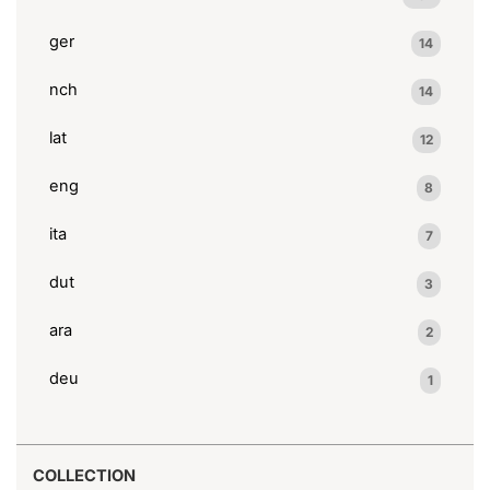
ger
14
nch
14
lat
12
eng
8
ita
7
dut
3
ara
2
deu
1
COLLECTION