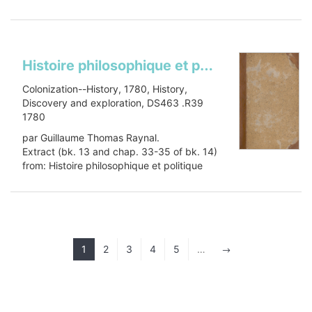
Book
Item-ID: i10101354
BIB-ID: 1011771
Show more
Histoire philosophique et politique des isles françoises dans les Indes occidentalesHistoire philosophique et politique des établissemens et du commerce des Européens dans les deux Indes. Selections
Colonization--History, 1780, History,
Discovery and exploration, DS463 .R39
1780
par Guillaume Thomas Raynal.
Extract (bk. 13 and chap. 33-35 of bk. 14)
from: Histoire philosophique et politique
des établissemens et du commerce...
Show more
1
2
3
4
5
…
$