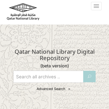
Skip to main content
Toggle
navigat
Qatar National Library Digital
Repository
(beta version)
U
Advanced Search >