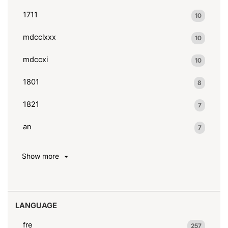
1711
10
mdcclxxx
10
mdccxi
10
1801
8
1821
7
an
7
Show more
LANGUAGE
fre
257