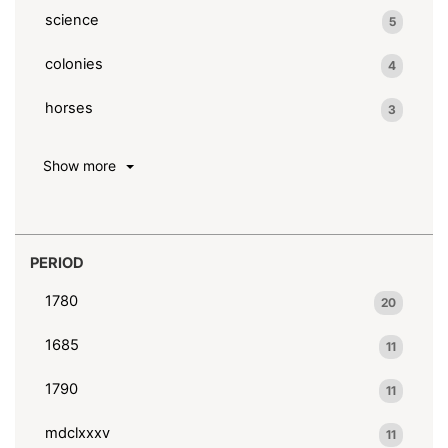
science
5
colonies
4
horses
3
Show more
PERIOD
1780
20
1685
11
1790
11
mdclxxxv
11