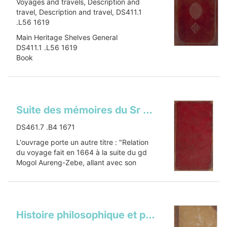
Voyages and travels, Description and
travel, Description and travel, DS411.1
.L56 1619
Main Heritage Shelves General
DS411.1 .L56 1619
Book
Item-ID: i2346219x
BIB-ID: 2505528
With: Le grand routier de mer / de Iean
Hughes de Linschot...
Show more
Suite des mémoires du Sr Bernier sur l'empire du grand Mogol dédiez au royRelation du voyage fait en 1664 à la suite du gd Mogol Aureng-Zebe, allant avec son armée, de Dehli, capitale de l'Hindoustan, à Lahor, de Lahor, à Bember, et de Bember au Royaume du Kachemire, que les Mogols appellent ordinairement le paradis terrestre
DS461.7 .B4 1671
L'ouvrage porte un autre titre : "Relation
du voyage fait en 1664 à la suite du gd
Mogol Aureng-Zebe, allant avec son
armée, de Dehli, capitale de...
Show more
Histoire philosophique et politique des isles françoises dans les Indes occidentalesHistoire philosophique et politique des établissemens et du commerce des Européens dans les deux Indes. Selections