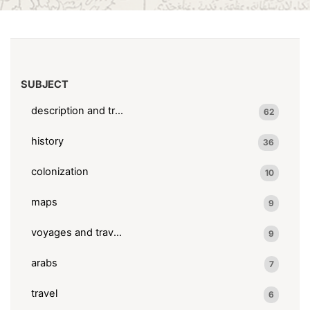
(x)
Chez l'auteur
Search results
SUBJECT
description and travel
62
history
36
colonization
10
maps
9
voyages and travels
9
arabs
7
travel
6