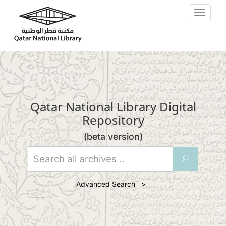
Skip to main content
Toggle
navigat
Qatar National Library Digital
Repository
(beta version)
U
Advanced Search >