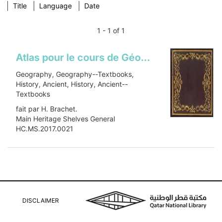
Title
Language
Date
1 - 1 of 1
Atlas pour le cours de Géographie et dHistoire ancienne pendant lannée scolaire 1840: avec le Sommaire de chaque leçon
Geography, Geography--Textbooks,
History, Ancient, History, Ancient--
Textbooks
fait par H. Brachet.
Main Heritage Shelves General
HC.MS.2017.0021
Manuscripts
Item-ID: i24521000
BIB-ID: 2555505
Show more
DISCLAIMER