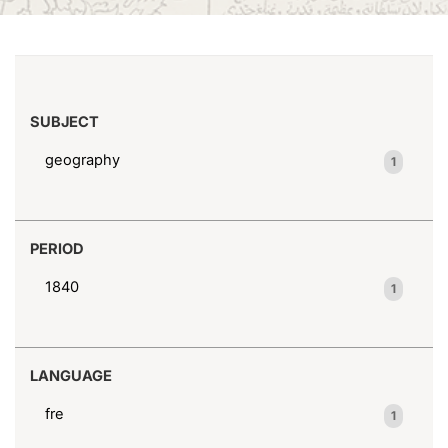
(x)
Ancient--Textbooks
Search results
SUBJECT
geography
1
PERIOD
1840
1
LANGUAGE
fre
1